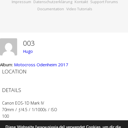
Impressum
Datenschutzerklärung
Kontakt
Support Forums
Documentation
Video Tutorials
003
Hugo
Album:
Motocross Odenheim 2017
LOCATION
DETAILS
Canon EOS-1D Mark IV
70mm
/
ƒ/4.5
/
1/1000s
/
ISO
100
Diese Webseite [www.pixxia.de] verwendet Cookies, um dir die